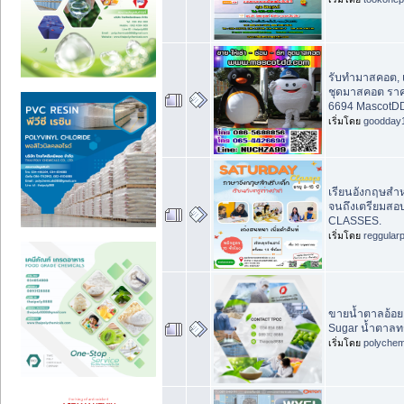
รับทำมาสคอต, เ
ชุดมาสคอต ราค
6694 MascotD
เริ่มโดย
goodday
เรียนอังกฤษสำหร
จนถึงเตรียมสอ
CLASSES.
เริ่มโดย
reggular
ขายน้ำตาลอ้อย
Sugar น้ำตาล
เริ่มโดย
polychem