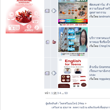
พัดลมฟาร์ม: 
ความร้อนสำหรั
อุตสาหกรรม
เริ่มโดย
landmar
บริการพาคนแก่
หาหมอ ชิงชิงเป
เริ่มโดย
ChingChi
ติวเข้ม Grammar
เรียนภาษาอังก
เถอะ
เริ่มโดย
reggular
หน้า:
1
[
2
]
3
4
...
53
ผู้ผลิตสินค้า โพสฟรีออนไลน์ 24ชม
»
 	เสริมสวย สุขภาพ  ลดความอ้วน ผลิตภัณฑ์เพื่อสุ