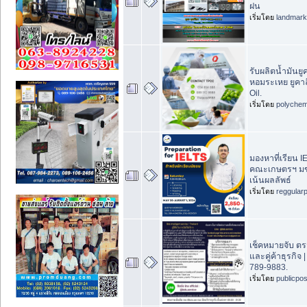
ฝน
เริ่มโดย
landmar
รับผลิตน้ำมันยู
หอมระเหย ยูคาล
Oil.
เริ่มโดย
polychem
มองหาที่เรียน
คณะเกษตรฯ มข.
เน้นผลลัพธ์
เริ่มโดย
reggular
เช็คหมายจับ ต
และคู่ค้าธุรกิจ
789-9883.
เริ่มโดย
publicpo