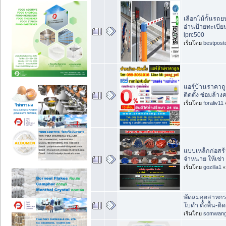
เลือกไม้กั้นรถย
อ่านป้ายทะเบีย
lprc500
เริ่มโดย
bestpost
แอร์บ้านราคาถู
ติดตั้ง ซ่อมล้
เริ่มโดย
foraliv11
แบบเหล็กก่อสร
จำหน่าย ให้เช่
เริ่มโดย
gozilla1
พัดลมอุตสาหก
ใบดำ ตั้งพื้น-ต
เริ่มโดย
somwan