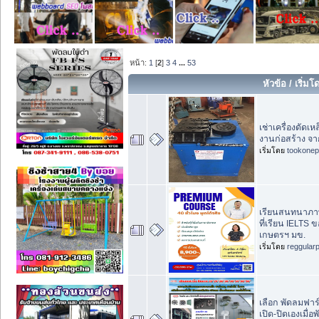
หน้า:
1
[
2
]
3
4
...
53
หัวข้อ
/
เริ่มโ
เช่าเครื่องดัดเ
งานก่อสร้าง จาก
เริ่มโดย
tookonep
เรียนสนทนาภาษา
ที่เรียน IELT
เกษตรฯ มข.
เริ่มโดย
reggular
เลือก พัดลมฟาร
เปิด-ปิดเองเมื่