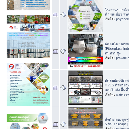
โรงงานขายส่งน
น้ำมันเขียว ราค
เริ่มโดย
polychem
พัดลมไฟเบอร์
(Fiberglass Ind
ทนทานสูง
เริ่มโดย
prakan1
พัดลมยักษ์ติดเพ
HVLS ตัวช่วย
และโกดัง พื้นที่
เริ่มโดย
waterse
สั่งทำกล่องลูก
5 ชั้น ราคาถูก 
เริ่มโดย
tookonep