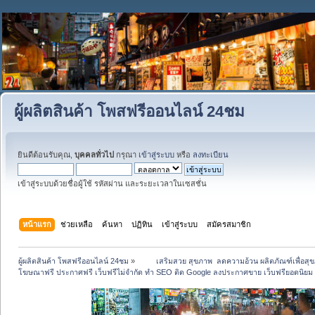
ผู้ผลิตสินค้า โพสฟรีออนไลน์ 24ชม
ยินดีต้อนรับคุณ,
บุคคลทั่วไป
กรุณา
เข้าสู่ระบบ
หรือ
ลงทะเบียน
เข้าสู่ระบบด้วยชื่อผู้ใช้ รหัสผ่าน และระยะเวลาในเซสชั่น
หน้าแรก
ช่วยเหลือ
ค้นหา
ปฏิทิน
เข้าสู่ระบบ
สมัครสมาชิก
ผู้ผลิตสินค้า โพสฟรีออนไลน์ 24ชม
»
 	เสริมสวย สุขภาพ  ลดความอ้วน ผลิตภัณฑ์เพื่อ
โฆษณาฟรี ประกาศฟรี เว็บฟรีไม่จำกัด ทำ SEO ติด Google ลงประกาศขาย เว็บฟรียอดน