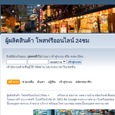
ผู้ผลิตสินค้า โพสฟรีออนไลน์ 24ชม
ยินดีต้อนรับคุณ,
บุคคลทั่วไป
กรุณา
เข้าสู่ระบบ
หรือ
ลงทะเบียน
เข้าสู่ระบบด้วยชื่อผู้ใช้ รหัสผ่าน และระยะเวลาในเซสชั่น
หน้าแรก
ช่วยเหลือ
ค้นหา
ปฏิทิน
เข้าสู่ระบบ
สมัครสมาชิก
ผู้ผลิตสินค้า โพสฟรีออนไลน์ 24ชม
»
 	เสริมสวย สุขภาพ  ลดความอ้วน ผลิตภัณฑ์เพื่อ
โฆษณาฟรี ประกาศฟรี เว็บฟรีไม่จำกัด ทำ SEO ติด Google ลงประกาศขาย เว็บฟรียอดน
ปั๊มลมอุตสาหกรรม จำหน่าย บริการ พร้อมอะไหล่ และซ่อม www.ปั๊มลมอุตสาหกรรม.net