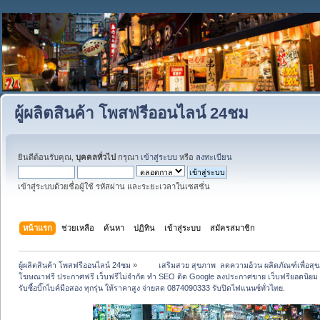
ผู้ผลิตสินค้า โพสฟรีออนไลน์ 24ชม
ยินดีต้อนรับคุณ,
บุคคลทั่วไป
กรุณา
เข้าสู่ระบบ
หรือ
ลงทะเบียน
เข้าสู่ระบบด้วยชื่อผู้ใช้ รหัสผ่าน และระยะเวลาในเซสชั่น
หน้าแรก
ช่วยเหลือ
ค้นหา
ปฏิทิน
เข้าสู่ระบบ
สมัครสมาชิก
ผู้ผลิตสินค้า โพสฟรีออนไลน์ 24ชม
»
 	เสริมสวย สุขภาพ  ลดความอ้วน ผลิตภัณฑ์เพื่อ
โฆษณาฟรี ประกาศฟรี เว็บฟรีไม่จำกัด ทำ SEO ติด Google ลงประกาศขาย เว็บฟรียอดน
รับซื้อบิ๊กไบค์มือสอง ทุกรุ่น ให้ราคาสูง จ่ายสด 0874090333 รับปิดไฟแนนซ์ทั่วไทย.