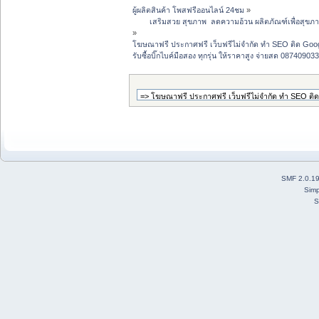
ผู้ผลิตสินค้า โพสฟรีออนไลน์ 24ชม
»
 	เสริมสวย สุขภาพ  ลดความอ้วน ผลิตภัณฑ์เพื่อสุ
»
โฆษณาฟรี ประกาศฟรี เว็บฟรีไม่จำกัด ทำ SEO ติด G
รับซื้อบิ๊กไบค์มือสอง ทุกรุ่น ให้ราคาสูง จ่ายสด 08740903
SMF 2.0.1
Simp
S