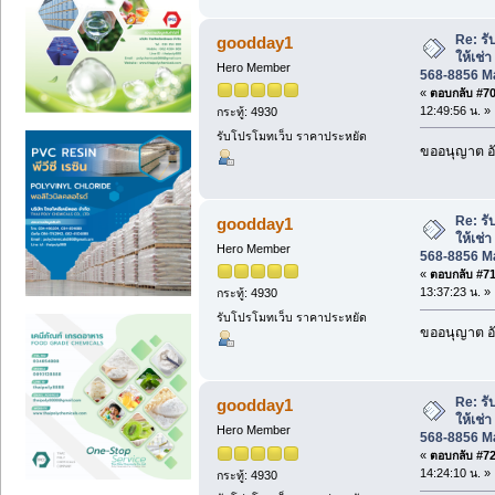
Re: ร
goodday1
ให้เช่
Hero Member
568-8856 M
«
ตอบกลับ #70 
12:49:56 น. »
กระทู้: 4930
รับโปรโมทเว็บ ราคาประหยัด
ขออนุญาต อั
Re: ร
goodday1
ให้เช่
Hero Member
568-8856 M
«
ตอบกลับ #71 
13:37:23 น. »
กระทู้: 4930
รับโปรโมทเว็บ ราคาประหยัด
ขออนุญาต อั
Re: ร
goodday1
ให้เช่
Hero Member
568-8856 M
«
ตอบกลับ #72 
14:24:10 น. »
กระทู้: 4930