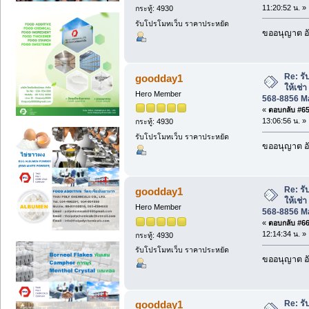
11:20:52 น. »
กระทู้: 4930
รับโปรโมทเว็บ ราคาประหยัด
ขออนุญาต อั
Re: ร
goodday1
ให้เช่
Hero Member
568-8856 M
«
ตอบกลับ #65 
13:06:56 น. »
กระทู้: 4930
รับโปรโมทเว็บ ราคาประหยัด
ขออนุญาต อั
Re: ร
goodday1
ให้เช่
Hero Member
568-8856 M
«
ตอบกลับ #66 
12:14:34 น. »
กระทู้: 4930
รับโปรโมทเว็บ ราคาประหยัด
ขออนุญาต อั
Re: ร
goodday1