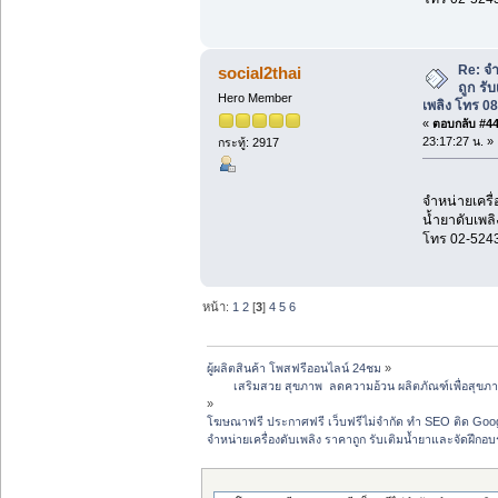
Re: จำ
social2thai
ถูก รั
Hero Member
เพลิง โทร 0
«
ตอบกลับ #44 
23:17:27 น. »
กระทู้: 2917
จำหน่ายเครื่
น้ำยาดับเพลิ
โทร 02-524
หน้า:
1
2
[
3
]
4
5
6
ผู้ผลิตสินค้า โพสฟรีออนไลน์ 24ชม
»
 	เสริมสวย สุขภาพ  ลดความอ้วน ผลิตภัณฑ์เพื่อสุ
»
โฆษณาฟรี ประกาศฟรี เว็บฟรีไม่จำกัด ทำ SEO ติด G
จำหน่ายเครื่องดับเพลิง ราคาถูก รับเติมน้ำยาและจัดฝึก