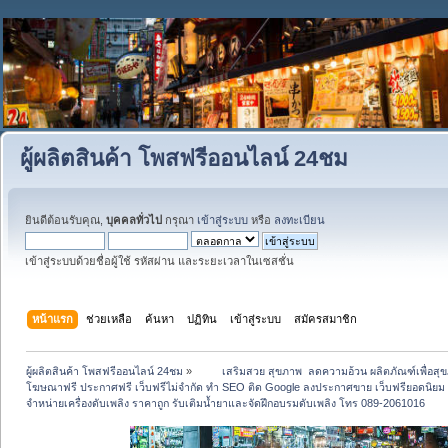
ผู้ผลิตสินค้า โพสฟรีออนไลน์ 24ชม
ยินดีต้อนรับคุณ,
บุคคลทั่วไป
กรุณา
เข้าสู่ระบบ
หรือ
ลงทะเบียน
เข้าสู่ระบบด้วยชื่อผู้ใช้ รหัสผ่าน และระยะเวลาในเซสชั่น
หน้าแรก
ช่วยเหลือ
ค้นหา
ปฏิทิน
เข้าสู่ระบบ
สมัครสมาชิก
ผู้ผลิตสินค้า โพสฟรีออนไลน์ 24ชม
»
 	เสริมสวย สุขภาพ  ลดความอ้วน ผลิตภัณฑ์เพื่อ
โฆษณาฟรี ประกาศฟรี เว็บฟรีไม่จำกัด ทำ SEO ติด Google ลงประกาศขาย เว็บฟรียอดน
จำหน่ายเครื่องดับเพลิง ราคาถูก รับเติมน้ำยาและจัดฝึกอบรมดับเพลิง โทร 089-2061016