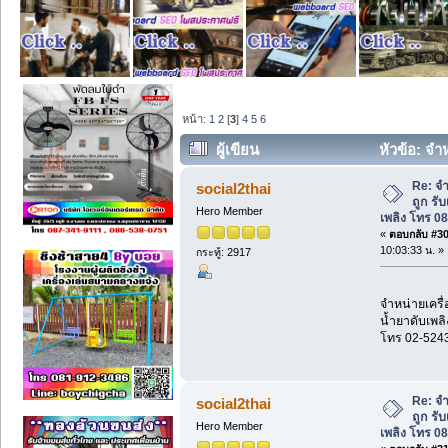
หน้า:
1
2
[
3
]
4
5
6
ผู้เขียน
หัวข้อ: จำห
อบรมดับเพลิง โทร 089-2061016 (อ่าน 12
Re: จำ
social2thai
ถูก รั
Hero Member
เพลิง โทร 0
«
ตอบกลับ #30 
10:03:33 น. »
กระทู้: 2917
จำหน่ายเครื่
น้ำยาดับเพลิ
โทร 02-524
Re: จำ
social2thai
ถูก รั
Hero Member
เพลิง โทร 0