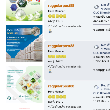
Re: เร
reggularpost88
ขอนแก่
Hero Member
CLC Khon 
«
ตอบกลับ #25 
21:41:18 น. »
กระทู้: 14270
รับโปรโมทเว็บ ราคาประหยัด
ขออนุญาต อั
Re: เร
reggularpost88
ขอนแก่
Hero Member
CLC Khon 
«
ตอบกลับ #26 
13:06:26 น. »
กระทู้: 14270
รับโปรโมทเว็บ ราคาประหยัด
ขออนุญาต อั
Re: เร
reggularpost88
ขอนแก่
Hero Member
CLC Khon 
«
ตอบกลับ #27 
13:23:26 น. »
กระทู้: 14270
รับโปรโมทเว็บ ราคาประหยัด