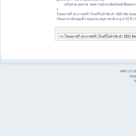
 	เสริมสวย สุขภาพ  ลดความอ้วน ผลิตภัณฑ์เพื่อสุ
»
โฆษณาฟรี ประกาศฟรี เว็บฟรีไม่จำกัด ทำ SEO ติด G
เรียนภาษาอังกฤษเด็ก ขอนแก่น ครูต่างชาติ อายุ 3-15 ปี
SMF 2.0.1
Simp
S