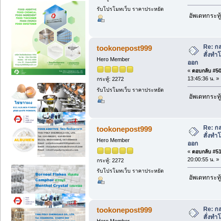
รับโปรโมทเว็บ ราคาประหยัด
อัพเดทกระทู้
Re: กล
tookonepost999
สั่งทำ
Hero Member
ออก
«
ตอบกลับ #50 
13:45:36 น. »
กระทู้: 2272
รับโปรโมทเว็บ ราคาประหยัด
อัพเดทกระทู้
Re: กล
tookonepost999
สั่งทำ
Hero Member
ออก
«
ตอบกลับ #51 
20:00:55 น. »
กระทู้: 2272
รับโปรโมทเว็บ ราคาประหยัด
อัพเดทกระทู้
Re: กล
tookonepost999
สั่งทำ