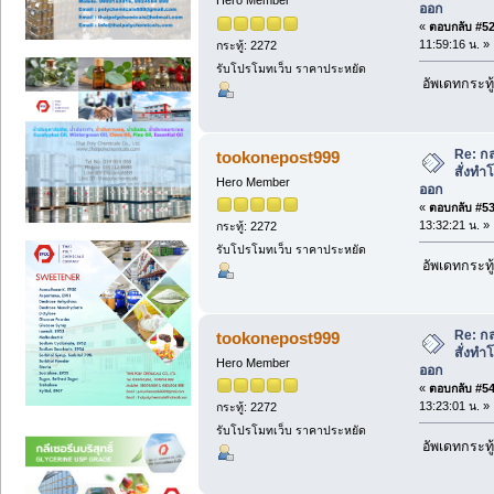
Hero Member
ออก
«
ตอบกลับ #52 
11:59:16 น. »
กระทู้: 2272
รับโปรโมทเว็บ ราคาประหยัด
อัพเดทกระทู้
Re: กล
tookonepost999
สั่งทำ
Hero Member
ออก
«
ตอบกลับ #53 
13:32:21 น. »
กระทู้: 2272
รับโปรโมทเว็บ ราคาประหยัด
อัพเดทกระทู้
Re: กล
tookonepost999
สั่งทำ
Hero Member
ออก
«
ตอบกลับ #54 
13:23:01 น. »
กระทู้: 2272
รับโปรโมทเว็บ ราคาประหยัด
อัพเดทกระทู้