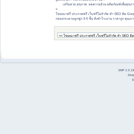
 	เสริมสวย สุขภาพ  ลดความอ้วน ผลิตภัณฑ์เพื่อสุ
»
โฆษณาฟรี ประกาศฟรี เว็บฟรีไม่จำกัด ทำ SEO ติด G
กล่องกระดาษลูกฟูก 3-5 ชั้น สั่งทำโรงงาน ราคาถูก คุณภ
SMF 2.0.1
Simp
S