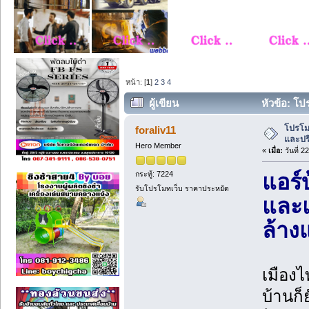
หน้า: [
1
]
2
3
4
ผู้เขียน
หัวข้อ: โป
โปรโม
foraliv11
และปริ
Hero Member
«
เมื่อ:
วันที่ 
กระทู้: 7224
แอร์
รับโปรโมทเว็บ ราคาประหยัด
และแ
ล้าง
เมืองไ
บ้านก็