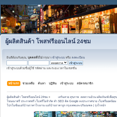
ผู้ผลิตสินค้า โพสฟรีออนไลน์ 24ชม
ยินดีต้อนรับคุณ,
บุคคลทั่วไป
กรุณา
เข้าสู่ระบบ
หรือ
ลงทะเบียน
เข้าสู่ระบบด้วยชื่อผู้ใช้ รหัสผ่าน และระยะเวลาในเซสชั่น
หน้าแรก
ช่วยเหลือ
ค้นหา
ปฏิทิน
เข้าสู่ระบบ
สมัครสมาชิก
ผู้ผลิตสินค้า โพสฟรีออนไลน์ 24ชม
»
 	เสริมสวย สุขภาพ  ลดความอ้วน ผลิตภัณฑ์เพื่อ
โฆษณาฟรี ประกาศฟรี เว็บฟรีไม่จำกัด ทำ SEO ติด Google ลงประกาศขาย เว็บฟรียอดน
โปรโมชั่นแอร์บ้านราคาโรงงาน แอร์บ้านราคาถูก กรุงเทพและปริมณฑล | รุ่งโรจน์ฯ