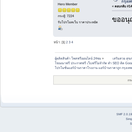
กรุงเท
Hero Member
«
ตอบกลับ #14 
กระทู้: 7224
ขออนุ
รับโปรโมทเว็บ ราคาประหยัด
หน้า: [
1
]
2
3
4
ผู้ผลิตสินค้า โพสฟรีออนไลน์ 24ชม
»
 	เสริมสวย สุ
โฆษณาฟรี ประกาศฟรี เว็บฟรีไม่จำกัด ทำ SEO ติด G
โปรโมชั่นแอร์บ้านราคาโรงงาน แอร์บ้านราคาถูก กรุงเทพ
กร
SMF 2.0.1
Simp
S