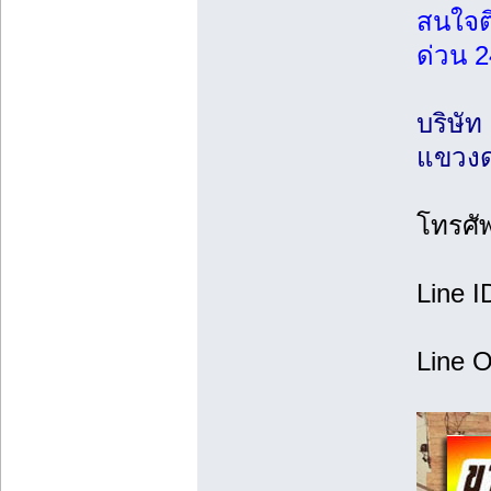
สนใจต
ด่วน 2
บริษัท
แขวงด
โทรศั
Line I
Line O