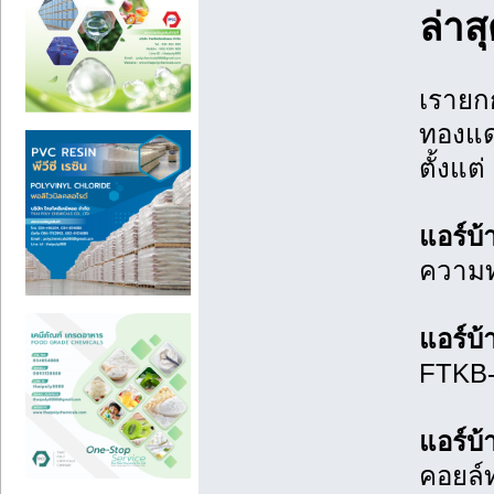
ล่าส
เรายก
ทองแด
ตั้งแต
แอร์บ้
ความทน
แอร์บ้
FTKB-
แอร์บ้
คอยล์