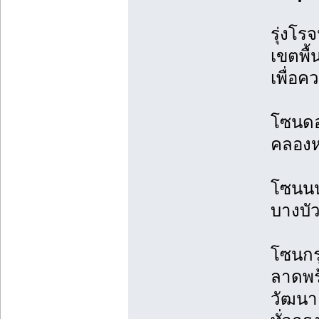
รุ่งโร
เขตพื
เพื่อ
โซนดอน
คลองห
โซนนนท
บางบั
โซนกร
ลาดพร
วัฒนา,