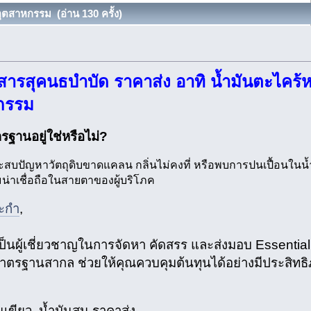
อุตสาหกรรม (อ่าน 130 ครั้ง)
ารสุคนธบำบัด ราคาส่ง อาทิ น้ำมันตะไคร้
หกรรม
ฐานอยู่ใช่หรือไม่?
ะสบปัญหาวัตถุดิบขาดแคลน กลิ่นไม่คงที่ หรือพบการปนเปื้อนในน้
่าเชื่อถือในสายตาของผู้บริโภค
ระกำ
,
นผู้เชี่ยวชาญในการจัดหา คัดสรร และส่งมอบ Essential
าตรฐานสากล ช่วยให้คุณควบคุมต้นทุนได้อย่างมีประสิทธ
ันเขียว, น้ำมันสน ราคาส่ง