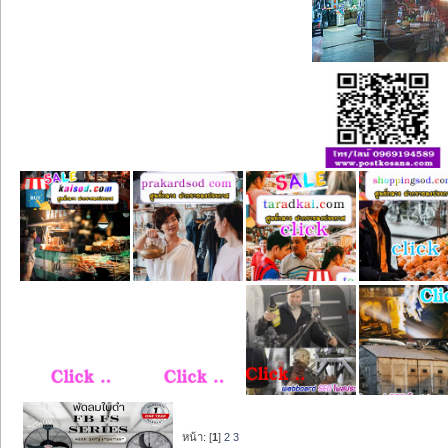
หน้า: [
1
]
2
3