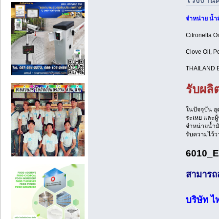
จำหน่าย น้
Citronella Oi
Clove Oil, P
THAILAND 
รับผล
ในปัจจุบัน 
ระเหย และผู
จำหน่ายน้ำม
รับความไว้ว
6010_E
สามารถสอ
บริษัท ไ