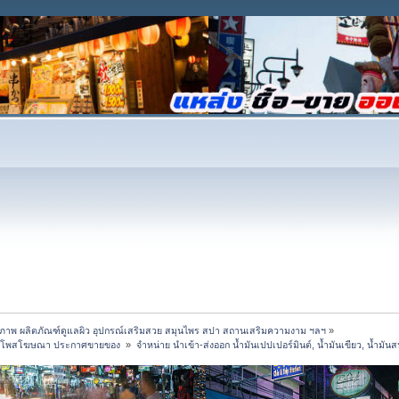
สุขภาพ ผลิตภัณฑ์ดูแลผิว อุปกรณ์เสริมสวย สมุนไพร สปา สถานเสริมความงาม ฯลฯ
»
ิยม โพสโฆษณา ประกาศขายของ 
»
จำหน่าย นำเข้า-ส่งออก น้ำมันเปปเปอร์มินต์, น้ำมันเขียว, น้ำม