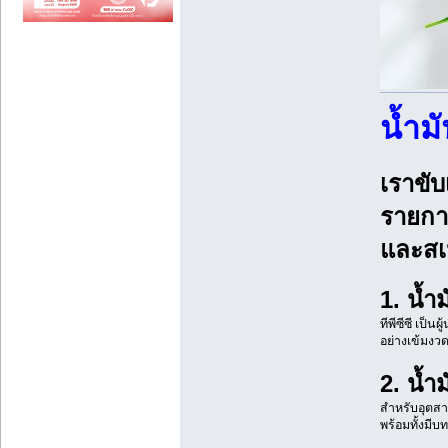
น้ำม
เราขับ
รายการ
และสเป
1. น้ำ
ทีพีซีซี เป
อย่างเข้มงว
2. น้ำ
สำหรับอุตสา
พร้อมทั้งมีบ