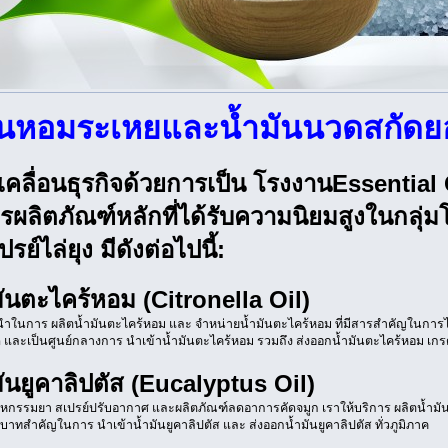
ันหอมระเหยและน้ำมันนวดสกัดย
เคลื่อนธุรกิจด้วยการเป็น โรงงานEssential
ผลิตภัณฑ์หลักที่ได้รับความนิยมสูงในกลุ่ม
รย์ไล่ยุง มีดังต่อไปนี้:
มันตะไคร้หอม (Citronella Oil)
็นผู้นำในการ ผลิตน้ำมันตะไคร้หอม และ จำหน่ายน้ำมันตะไคร้หอม ที่มีสารสำคัญในการไ
ด และเป็นศูนย์กลางการ นำเข้าน้ำมันตะไคร้หอม รวมถึง ส่งออกน้ำมันตะไคร้หอม เกร
มันยูคาลิปตัส (Eucalyptus Oil)
หกรรมยา สเปรย์ปรับอากาศ และผลิตภัณฑ์ลดอาการคัดจมูก เราให้บริการ ผลิตน้ำมันย
ทบาทสำคัญในการ นำเข้าน้ำมันยูคาลิปตัส และ ส่งออกน้ำมันยูคาลิปตัส ทั่วภูมิภาค