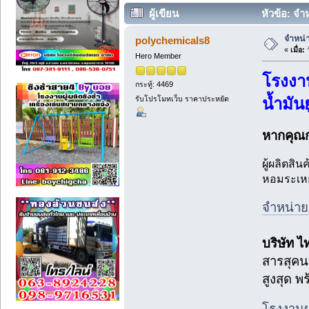
ผู้เขียน
หัวข้อ: จำห
จำหน่า
polychemicals8
«
เมื่อ:
ว
Hero Member
โรงงา
กระทู้: 4469
รับโปรโมทเว็บ ราคาประหยัด
น้ำมั
หากคุณก
ผู้ผลิตส
หอมระเหย
จำหน่าย
บริษัท ไ
สารสุคน
สูงสุด พ
โรงงานผ