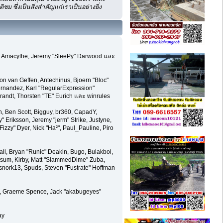
ซึ่งเป็นสิ่งสำคัญแก่เราเป็นอย่างยิ่ง
hom, Amacythe, Jeremy "SleePy" Darwood และ
on van Geffen, Antechinus, Bjoern "Bloc"
ernandez, Karl "RegularExpression"
randt, Thorsten "TE" Eurich และ winrules
en, Ben Scott, Bigguy, br360, CapadY,
 Eriksson, Jeremy "jerm" Strike, Justyne,
"Fizzy" Dyer, Nick "Ha²", Paul_Pauline, Piro
l, Bryan "Runic" Deakin, Bugo, Bulakbol,
ossum, Kirby, Matt "SlammedDime" Zuba,
 snork13, Spuds, Steven "Fustrate" Hoffman
ele, Graeme Spence, Jack "akabugeyes"
ay