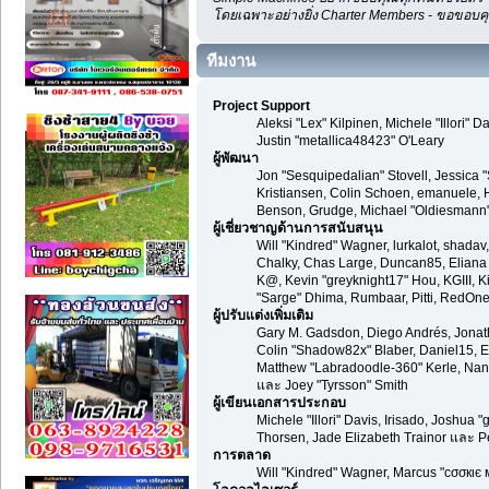
โดยเฉพาะอย่างยิ่ง Charter Members - ขอขอบคุณ
ทีมงาน
Project Support
Aleksi "Lex" Kilpinen, Michele "Illori
Justin "metallica48423" O'Leary
ผู้พัฒนา
Jon "Sesquipedalian" Stovell, Jessica 
Kristiansen, Colin Schoen, emanuele, 
Benson, Grudge, Michael "Oldiesmann" 
ผู้เชี่ยวชาญด้านการสนับสนุน
Will "Kindred" Wagner, lurkalot, shadav,
Chalky, Chas Large, Duncan85, Eliana T
K@, Kevin "greyknight17" Hou, KGIII, Kil
"Sarge" Dhima, Rumbaar, Pitti, RedOn
ผู้ปรับแต่งเพิ่มเติม
Gary M. Gadsdon, Diego Andrés, Jonat
Colin "Shadow82x" Blaber, Daniel15, E
Matthew "Labradoodle-360" Kerle, Nano
และ Joey "Tyrsson" Smith
ผู้เขียนเอกสารประกอบ
Michele "Illori" Davis, Irisado, Joshu
Thorsen, Jade Elizabeth Trainor และ 
การตลาด
Will "Kindred" Wagner, Marcus "cσσкιє 