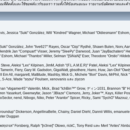
ที่ติดตั้งและใช้ซอฟต์แวร์ของเรา รวมทั้งให้ข้อเสนอแนะ รายงานข้อผิดพลาดและคำติชม 
" Davis, Jessica "Suki" González, Will "Kindred" Wagner, Michael "Oldiesmann" Es
"Suki" González, John "live627" Rayes, Oscar "Ozp" Rydhé, Shawn Bulen, Norv, Aar
Hendrik Jan "Compuart" Visser, Jeremy "SleePy" Darwood, Juan "JayBachatero" H
Eshom, Michael "Thantos" Miller, Selman "[SiNaN]" Eser, Theodore "Orstio" Hildeb
 Steve, Aleksi "Lex" Kilpinen, JimM, Adish "(F.L.A.M.E.R)" Patel, Aleksi "Lex" Kilpin
amerin, Fiery, Gary M. Gadsdon, GigaWatt, gbsothere, Harro, Huw, Jan-Olof "Owdy"
l Em All, margarett, Mattitude, Mashby, Mick G., Michele "Illori" Davis, MrPhil, Nick 
e, S-Ace, Wade "sησω" Poulsen, xenovanis และ ziycon
han "vbgamer45" Valentin, Mick., Brad "IchBin™" Grow, ディン1031, Brannon "B" Hal
ren Yasarkurt, Gwenwyfar, Jason "JBlaze" Clemons, Jerry, Joker™, Kays, Killer P
Sector, nend, Nibogo, Niko, Peter "Arantor" Spicer, Ricky., Sami "SychO" Mazouz,
a "groundup" Dickerson, AngellinaBelle, Chainy, Daniel Diehl, Dannii Willis, emanu
Peter Duggan
мσηѕтєя" Forsberg, Ralph "[n3rve]" Otowo, rickC, Tony Reid และ Mert "Antes" Alınb