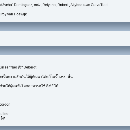
 "d3vcho" Domínguez, m4z, Relyana, Robert., Akyhne และ GravuTrad
iroy van Hoewijk
Gilles "Nao 尚" Deberdt
เป็นแรงผลักดันให้ผู้พัฒนาได้แก้ไขบั๊กเหล่านั้น
่วยให้ผู้คนทั่วโลกสามารถใช้ SMF ได้
ecordon
uline
ใจ!