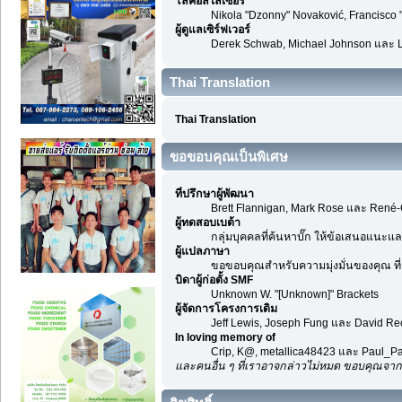
โลคอลไลเซอร์
Nikola "Dzonny" Novaković, Francisco
ผู้ดูแลเซิร์ฟเวอร์
Derek Schwab, Michael Johnson และ L
Thai Translation
Thai Translation
ขอขอบคุณเป็นพิเศษ
ที่ปรึกษาผู้พัฒนา
Brett Flannigan, Mark Rose และ René-
ผู้ทดสอบเบต้า
กลุ่มบุคคลที่ค้นหาบั๊ก ให้ข้อเสนอแนะและ
ผู้แปลภาษา
ขอขอบคุณสำหรับความมุ่งมั่นของคุณ ที่ช
บิดาผู้ก่อตั้ง SMF
Unknown W. "[Unknown]" Brackets
ผู้จัดการโครงการเดิม
Jeff Lewis, Joseph Fung และ David R
In loving memory of
Crip, K@, metallica48423 และ Paul_Pa
และคนอื่น ๆ ที่เราอาจกล่าวไม่หมด ขอบคุณจาก