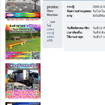
producedd 
กระทู้:
2660 (2.5
Hero 
ข้อความส่วนบุคคล:
รับโปรโม
Member
อายุ:
ยังไม่มีข
ออฟ
ไลน์
วันที่สมัครสมาชิก:
วันที่ 12
แสดง
เวลาท้องถิ่น:
วันที่ 6 
กระทู้
แสดง
ใช้งานล่าสุด:
วันที่ 27
สถิติ