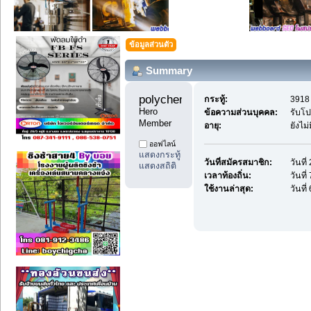
ข้อมูลส่วนตัว
Summary
polychemicals12 
กระทู้:
3918 
Hero 
ข้อความส่วนบุคคล:
รับโ
Member
อายุ:
ยังไม
ออฟไลน์
แสดงกระทู้
วันที่สมัครสมาชิก:
วันที
แสดงสถิติ
เวลาท้องถิ่น:
วันที
ใช้งานล่าสุด:
วันที