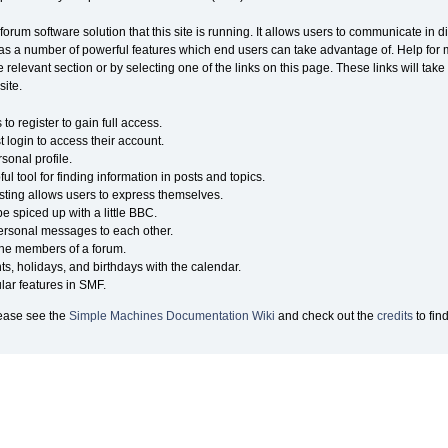
forum software solution that this site is running. It allows users to communicate in 
as a number of powerful features which end users can take advantage of. Help for
e relevant section or by selecting one of the links on this page. These links will tak
site.
o register to gain full access.
 login to access their account.
onal profile.
ul tool for finding information in posts and topics.
sting allows users to express themselves.
e spiced up with a little BBC.
ersonal messages to each other.
the members of a forum.
ts, holidays, and birthdays with the calendar.
ular features in SMF.
lease see the
Simple Machines Documentation Wiki
and check out the
credits
to fin