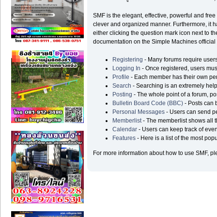
SMF is the elegant, effective, powerful and free 
clever and organized manner. Furthermore, it h
either clicking the question mark icon next to th
documentation on the Simple Machines official 
Registering
- Many forums require users t
Logging In
- Once registered, users must
Profile
- Each member has their own pers
Search
- Searching is an extremely helpf
Posting
- The whole point of a forum, po
Bulletin Board Code (BBC)
- Posts can b
Personal Messages
- Users can send p
Memberlist
- The memberlist shows all 
Calendar
- Users can keep track of even
Features
- Here is a list of the most pop
For more information about how to use SMF, p