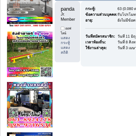
panda 
กระทู้:
63 (0.080 ต
Jr. 
ข้อความส่วนบุคคล:
รับโปรโมท
Member
อายุ:
ยังไม่มีข้อ
ออฟ
ไลน์
วันที่สมัครสมาชิก:
วันที่ 11 ม
แสดง
เวลาท้องถิ่น:
วันที่ 8 สิ
กระทู้
แสดง
ใช้งานล่าสุด:
วันที่ 3 เม
สถิติ