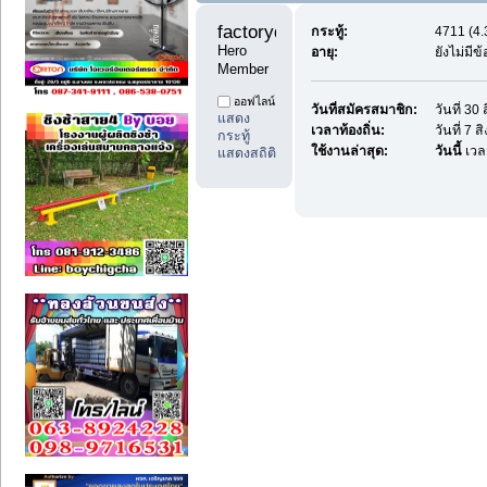
factoryday1 
กระทู้:
4711 (4.
Hero 
อายุ:
ยังไม่มี
Member
ออฟไลน์
วันที่สมัครสมาชิก:
วันที่ 3
แสดง
เวลาท้องถิ่น:
วันที่ 7 
กระทู้
ใช้งานล่าสุด:
วันนี้
เวล
แสดงสถิติ